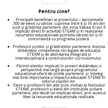
Pentru cine
?
Principalii beneficiari ai proiectului –
aproximativ
300 de elevii cu vârste cuprinse între 6 și 16 ani
din
școli și grădinițe partenere, din zona Vâlcea. Ei vor fi
implicați direct în activități STEAM și în realizarea
resurselor educaționale potrivite vârstei lor și în
concordanță cu programa școlară.
P
rofesorii școlilor și grădinițelor partenere
. Aceștia
dobândesc competențe noi legate de educația
STEAM și de abordarea integrată și
interdisciplinară a conținuturilor curriculumului.
Părinții elevilor implicați în proiect dobândesc o
perspectivă mai largă asupra programului
educațional oferit de școlile partenere și înțeleg
mai bine importanța și impactul educației STEAM în
viitorul copiilor lor.
Elevii și profesorii din alte școli, invitați la Festivalul
STEAM, profesorii și elevii din instituțiile școlare
partenere, alții decât cei implicați direct,
prin accesul
liber la resursele educaționale realizate.