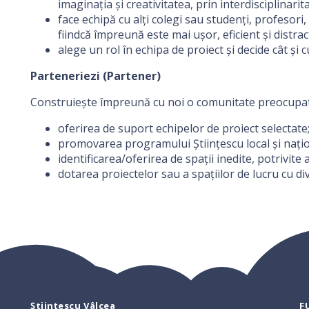
imaginația și creativitatea, prin interdisciplinarit
face echipă cu alți colegi sau studenți, profesori, 
fiindcă împreună este mai ușor, eficient și distract
alege un rol în echipa de proiect și decide cât și 
Parteneriezi (Partener)
Construiește împreună cu noi o comunitate preocupată d
oferirea de suport echipelor de proiect selectate
promovarea programului Științescu local și națio
identificarea/oferirea de spații inedite, potrivite a
dotarea proiectelor sau a spațiilor de lucru cu d
Științescu Vâlcea
F