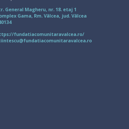
tr. General Magheru, nr. 18. etaj 1
omplex Gama, Rm. Vâlcea, jud. Vâlcea
40134
ttps://fundatiacomunitaravalcea.ro/
tiintescu@fundatiacomunitaravalcea.ro