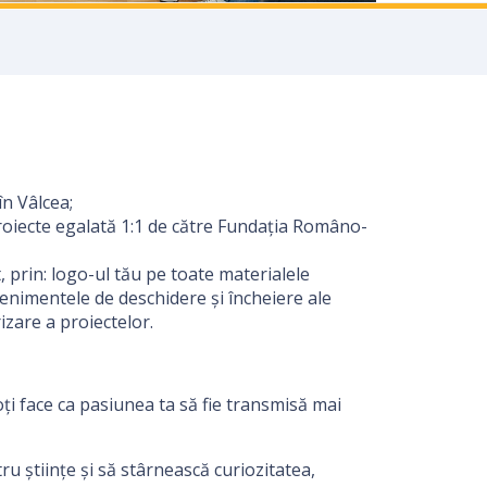
n Vâlcea;
proiecte egalată 1:1 de către Fundația Româno-
, prin: logo-ul tău pe toate materialele
venimentele de deschidere și încheiere ale
izare a proiectelor.
oți face ca pasiunea ta să fie transmisă mai
u științe și să stârnească curiozitatea,