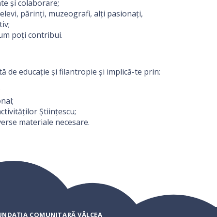
ate și colaborare;
elevi, părinți, muzeografi, alți pasionați,
iv;
cum poți contribui.
e educație și filantropie și implică-te prin:
;
nal;
ctivităților Științescu;
iverse materiale necesare.
UNDAȚIA COMUNITARĂ VÂLCEA