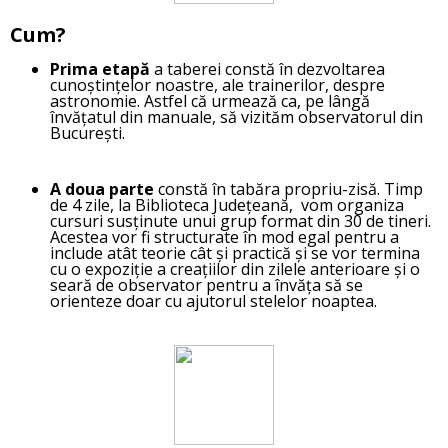
Cum?
Prima etapă
a taberei constă în dezvoltarea
cunoștințelor noastre, ale trainerilor, despre
astronomie. Astfel că urmează ca, pe lângă
învățatul din manuale, să vizităm observatorul din
București.
A doua parte
constă în tabăra propriu-zisă. Timp
de 4 zile, la Biblioteca Județeană, vom organiza
cursuri susținute unui grup format din 30 de tineri.
Acestea vor fi structurate în mod egal pentru a
include atât teorie cât și practică și se vor termina
cu o expoziție a creațiilor din zilele anterioare și o
seară de observator pentru a învăța să se
orienteze doar cu ajutorul stelelor noaptea.