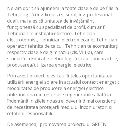
Ne-am dorit să ajungem la toate clasele de pe filiera
Tehnologică (înv. liceal zi și seral, înv. profesional
dual), mai ales că unitatea de învățământ
funcționează cu specializări de profil, cum ar fi:
Tehnician in instalații electrice, Tehnician
electrotehnist, Tehnician electromecanic, Tehnician
operator tehnica de calcul, Tehnician telecomunicații,
respectiv clasele de gimnaziu (cls. VIII-a), care
studiază la Educație Tehnologică și aplicații practice,
producerea/utilizarea energiei electrice.
Prin acest proiect, elevii au înțeles oportunitatea
utilizării energiei solare în actualul context energetic,
modalitatea de producere a energiei electrice
utilizând una din resursele regenerabile aflată la
îndemână in zilele noastre, devenind mai conștienți
de necesitatea protejării mediului înconjurător, și
cetățeni responsabili.
De asemenea, promovarea proiectului GREEN