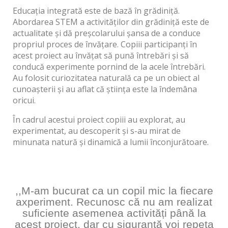
Educația integrată este de bază în grădiniță.
Abordarea STEM a activităților din grădiniță este de
actualitate și dă preșcolarului șansa de a conduce
propriul proces de învățare. Copiii participanți în
acest proiect au învățat să pună întrebări și să
conducă experimente pornind de la acele întrebări.
Au folosit curiozitatea naturală ca pe un obiect al
cunoașterii și au aflat că știința este la îndemâna
oricui.
În cadrul acestui proiect copiii au explorat, au
experimentat, au descoperit și s-au mirat de
minunata natură și dinamică a lumii înconjurătoare.
,,M-am bucurat ca un copil mic la fiecare
axperiment. Recunosc că nu am realizat
suficiente asemenea activități până la
acest proiect, dar cu siguranță voi repeta