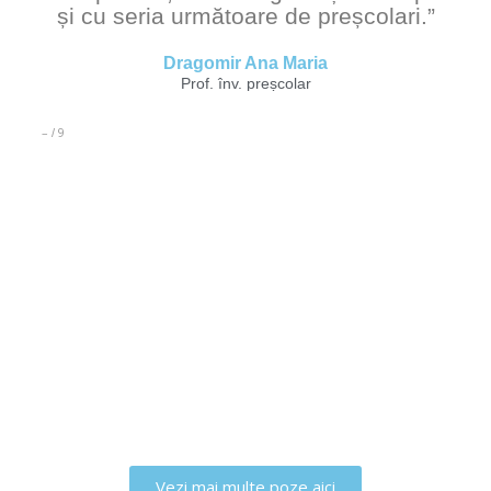
și cu seria următoare de preșcolari.”
Dragomir Ana Maria
Prof. înv. preșcolar
–
9
/
Vezi mai multe poze aici