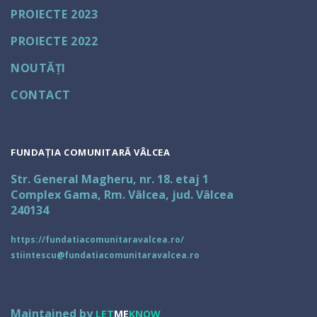
PROIECTE 2023
PROIECTE 2022
NOUTĂȚI
CONTACT
FUNDAȚIA COMUNITARĂ VÂLCEA
Str. General Magheru, nr. 18. etaj 1
Complex Gama, Rm. Vâlcea, jud. Vâlcea
240134
https://fundatiacomunitaravalcea.ro/
stiintescu@fundatiacomunitaravalcea.ro
Maintained by
LET
ME
KNOW