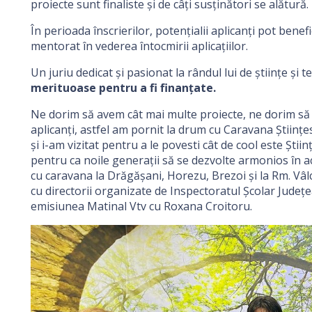
proiecte sunt finaliste și de câți susținători se alătură.
În perioada înscrierilor, potenţialii aplicanţi pot benef
mentorat în vederea întocmirii aplicaţiilor.
Un juriu dedicat şi pasionat la rândul lui de ştiinţe şi 
merituoase pentru a fi finanțate.
Ne dorim să avem cât mai multe proiecte, ne dorim să a
aplicanți, astfel am pornit la drum cu Caravana Științe
și i-am vizitat pentru a le povesti cât de cool este Știi
pentru ca noile generații să se dezvolte armonios în ac
cu caravana la Drăgășani, Horezu, Brezoi și la Rm. Vâlc
cu directorii organizate de Inspectoratul Școlar Județe
emisiunea Matinal Vtv cu Roxana Croitoru.