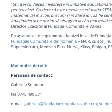
“
Ştiinţescu Vâlcea investeşte în iniţiative educaţiona
pentru elevi. Credem că este nevoie ca educația STEAM 
matematică) în școli, precum și în afara lor, să fie centr
imaginației
și ne dorim să ajungem la câți mai mulți cop
Director Executiv al Fundației Comunitare Vâlcea.
Programul este implementat la nivel local de Fundați
Fundațiile Comunitare din România
– FFCR, cu sprijin
SuperMercato, Medisim Plus, Nurvil, Klass, Emigab, PS
Mai multe detalii:
Persoană de contact:
Gabriela Solomon
tel: 0745 499 371
e-mail:
gabriela@fundatiacomunitaravalcea.ro
,
stiint