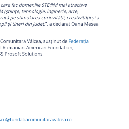
le care fac domeniile STE@M mai atractive
(științe, tehnologie, inginerie, arte,
ată pe stimularea curiozității, creativității și a
ii și tineri din județ
.
”, a declarat Oana Mesea,
a Comunitară Vâlcea, susţinut de
Federația
ul: Romanian-American Foundation,
S Prosoft Solutions.
escu@fundatiacomunitaravalcea.ro