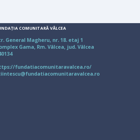
UNDAȚIA COMUNITARĂ VÂLCEA
tr. General Magheru, nr. 18. etaj 1
omplex Gama, Rm. Vâlcea, jud. Vâlcea
40134
ttps://fundatiacomunitaravalcea.ro/
tiintescu@fundatiacomunitaravalcea.ro