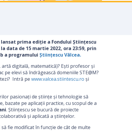
lansat prima ediție a Fondului Științescu
 la data de 15 martie 2022, ora 23:59, prin
eb a programului
Științescu Vâlcea.
 artă digitală, matematică)? Eşti profesor şi
 fac pe elevi să îndrăgească domeniile STE@M?
ntezi? Intră pe
www.valcea.stiintescu.ro
și
lor pasionați de științe şi tehnologie să
e, bazate pe aplicații practice, cu scopul de a
ani
. Științescu se bucură de proiecte
laborativă și aplicată a științelor.
să fie modificat în funcție de cât de multe