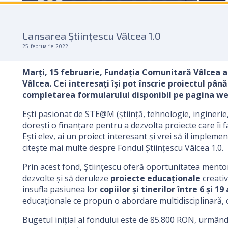
Lansarea Științescu Vâlcea 1.0
25 februarie 2022
Mar
ți, 15 februarie,
Fundaţia Comunitară Vâlcea a 
Vâlcea. Cei interesaţi îşi pot înscrie proiectul până
completarea formularului disponibil pe pagina w
Eşti pasionat de STE@M (ştiinţă, tehnologie, inginerie,
doreşti o finanţare pentru a dezvolta proiecte care îi
Eşti elev, ai un proiect interesant şi vrei să îl impleme
citește mai multe despre Fondul Științescu Vâlcea 1.0.
Prin acest fond, Ştiinţescu oferă oportunitatea mentori
dezvolte și să deruleze
proiecte educaționale
creativ
insufla pasiunea lor
copiilor şi tinerilor între 6 şi 19 
educaționale ce propun o abordare multidisciplinară, co
Bugetul inițial al fondului este de 85.800 RON, urmând 